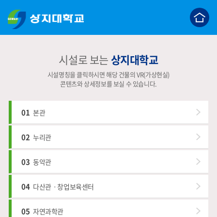
c
시설로 보는
상지대학교
시설명칭을 클릭하시면 해당 건물의 VR(가상현실)
콘텐츠와 상세정보를 보실 수 있습니다.
01
본관
02
누리관
03
동악관
04
다산관ㆍ창업보육센터
05
자연과학관