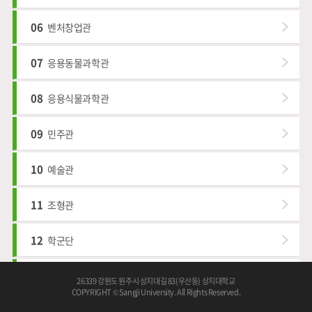
06
벤처창업관
07
응용동물과학관
08
응용식물과학관
09
민주관
10
예술관
11
조형관
12
학군단
13
인재관
26339 강원도 원주시 상지대길 83(우산동) 상지대학교
COPYRIGHT © Sangji University. All Rights Reserved.
14
한울관