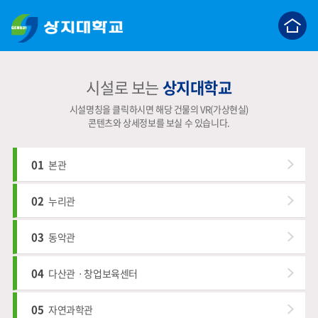
c
시설로 보는
상지대학교
시설명칭을 클릭하시면 해당 건물의 VR(가상현실)
콘텐츠와 상세정보를 보실 수 있습니다.
01
본관
02
누리관
03
동악관
04
다산관ㆍ창업보육센터
05
자연과학관