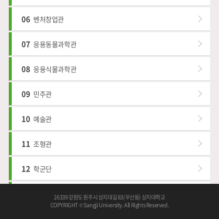
06
벤처창업관
07
응용동물과학관
08
응용식물과학관
09
민주관
10
예술관
11
조형관
12
학군단
13
인재관
26339 강원도 원주시 상지대길 83(우산동) 상지대학교
COPYRIGHT © Sangji University. All Rights Reserved.
14
한울관