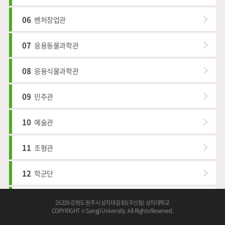
06
벤처창업관
07
응용동물과학관
08
응용식물과학관
09
민주관
10
예술관
11
조형관
12
학군단
13
인재관
26339 강원도 원주시 상지대길 83(우산동) 상지대학교
COPYRIGHT © Sangji University. All Rights Reserved.
14
한울관