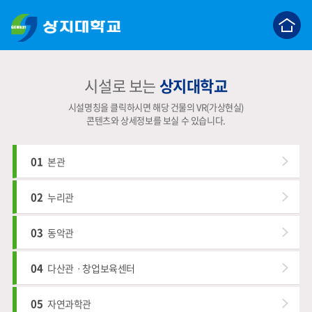
c
시설로 보는
상지대학교
시설명칭을 클릭하시면 해당 건물의 VR(가상현실)
콘텐츠와 상세정보를 보실 수 있습니다.
01
본관
02
누리관
03
동악관
04
다산관ㆍ창업보육센터
05
자연과학관