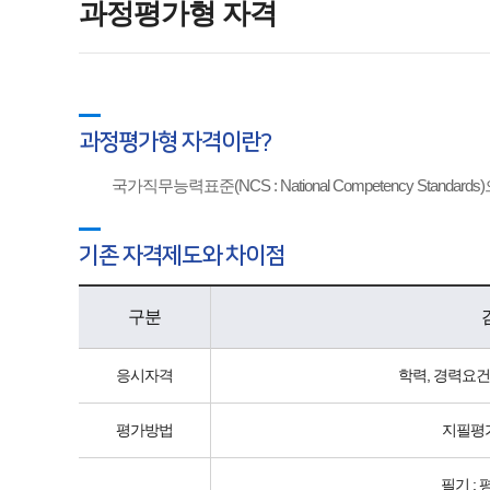
과정평가형 자격
과정평가형 자격이란?
국가직무능력표준(NCS : National Competency 
기존 자격제도와 차이점
구분
응시자격
학력, 경력요건
평가방법
지필평
필기 : 