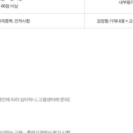
내부평가
: 60점 이상
자격종목, 인적사항
검정형 기재내용 + 교
개인에 따라 상이하니, 고용센터에 문의)
가(실무)는 교육ㆍ훈련기관에서 평가 시행