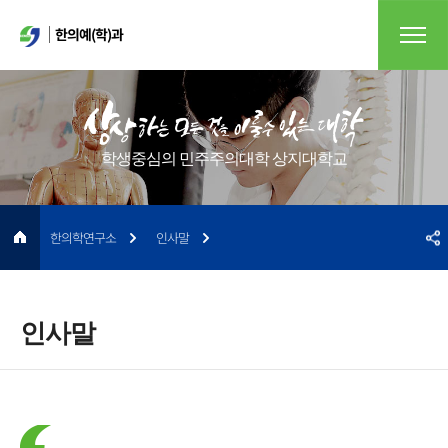
한의예(학)과
학생중심의 민주주의대학 상지대학교
한의학연구소
인사말
인사말