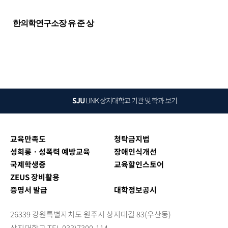
한의학연구소장 유 준 상
SJU
LINK
상지대학교 기관 및 학과 보기
교육만족도
청탁금지법
성희롱ㆍ성폭력 예방교육
장애인식개선
국제학생증
교육할인스토어
ZEUS 장비활용
증명서 발급
대학정보공시
26339 강원특별자치도 원주시 상지대길 83(우산동)