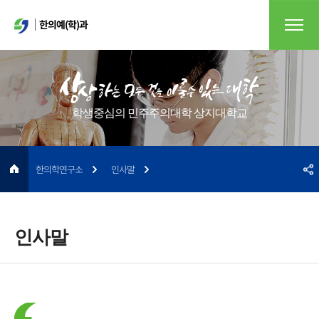
한의예(학)과
학생중심의 민주주의대학 상지대학교
한의학연구소
인사말
인사말