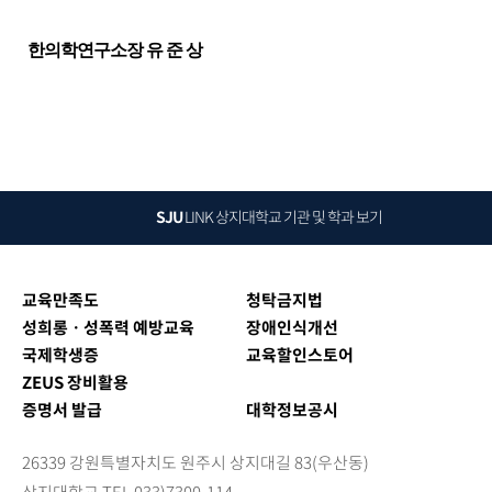
한의학연구소장 유 준 상
SJU
LINK
상지대학교 기관 및 학과 보기
교육만족도
청탁금지법
성희롱ㆍ성폭력 예방교육
장애인식개선
국제학생증
교육할인스토어
ZEUS 장비활용
증명서 발급
대학정보공시
26339 강원특별자치도 원주시 상지대길 83(우산동)