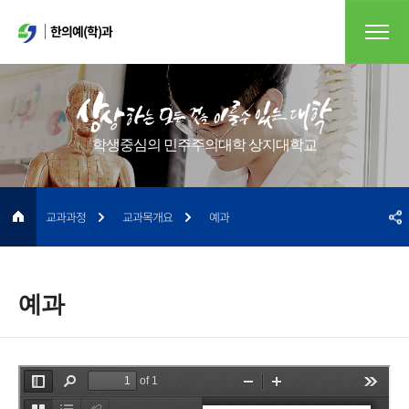
한의예(학)과
학생중심의 민주주의대학 상지대학교
교과과정
교과목개요
예과
예과