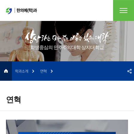
한의예(학)과
학생중심의 민주주의대학 상지대학교
학과소개
연혁
연혁