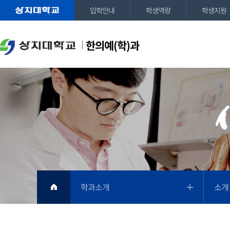
입학안내
학생역량
학생지원
한의예(학)과
학과소개
소개