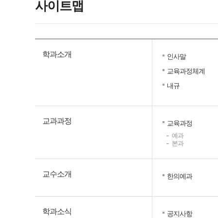
사이트맵
학과소개
인사말
교육과정체계
내규
교과과정
교육과정
예과
본과
교수소개
한의예과
학과소식
공지사항