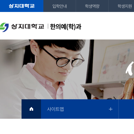
입학안내
학생역량
학생지원
한의예(학)과
사이트맵