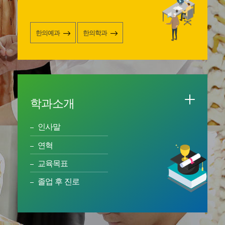
한의예과
한의학과
학과소개
인사말
연혁
교육목표
졸업 후 진로