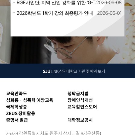
RISE사업단, 지역 산업 강화를 위한 'G-Tech 브릿지 네트워킹' 진행
2026
06-08
2026학년도 1학기 강의 최종평가 안내
2026
06-01
SJU
LINK
상지대학교 기관 및 학과 보기
교육만족도
청탁금지법
성희롱ㆍ성폭력 예방교육
장애인식개선
국제학생증
교육할인스토어
ZEUS 장비활용
증명서 발급
대학정보공시
26339 강원특별자치도 원주시 상지대길 83(우산동)