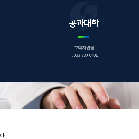
공과대학
교학지원팀
T. 033-730-0401
다.