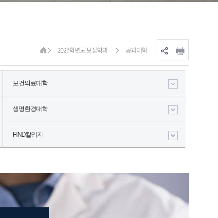
2027학년도 모집학과
공과대학
보건의료대학
생명환경대학
FIND칼리지