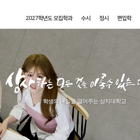
2027학년도 모집학과
수시
정시
편입학
학생의 내일을 열어주는 상지대학교​