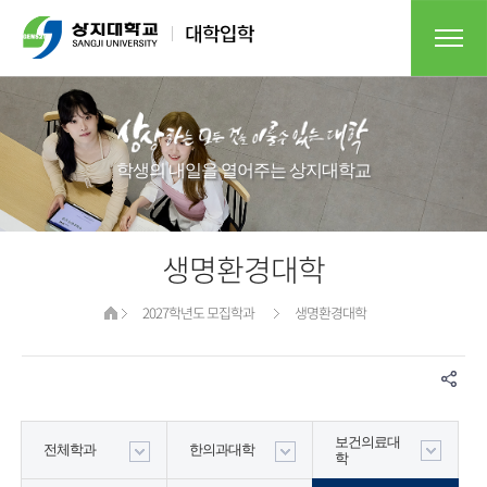
학생의 내일을 열어주는 상지대학교​
생명환경대학
2027학년도 모집학과
생명환경대학
보건의료대
전체학과
한의과대학
학