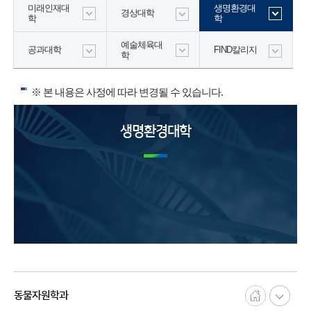
미래인재대
생명환경대
경상대학
학
학
예술체육대
공과대학
FIND칼리지
학
※ 본 내용은 사정에 따라 변경될 수 있습니다.
생명환경대학
동물자원학과