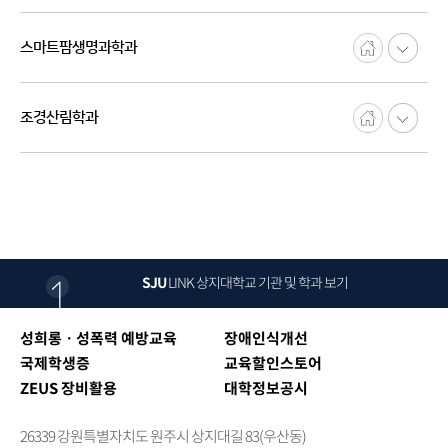
스마트팜생명과학과
조경산림학과
SJU
LINK
상지대학교 기관 및 학과 보기
성희롱ㆍ성폭력 예방교육
장애인식개선
국제학생증
교육할인스토어
ZEUS 장비활용
대학정보공시
26339 강원특별자치도 원주시 상지대길 83(우산동)