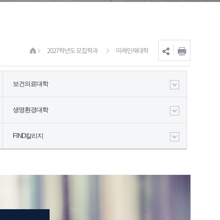
2027학년도 모집학과
미래인재대학
보건의료대학
생명환경대학
FIND칼리지