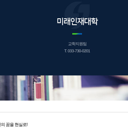
미래인재대학
교학지원팀
T. 033-730-0201
의 꿈을 현실로!