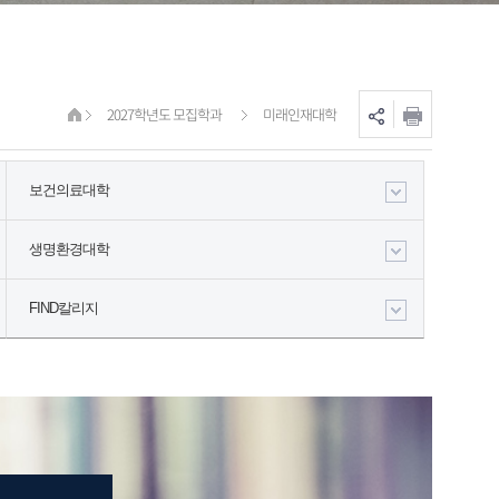
2027학년도 모집학과
미래인재대학
보건의료대학
생명환경대학
FIND칼리지