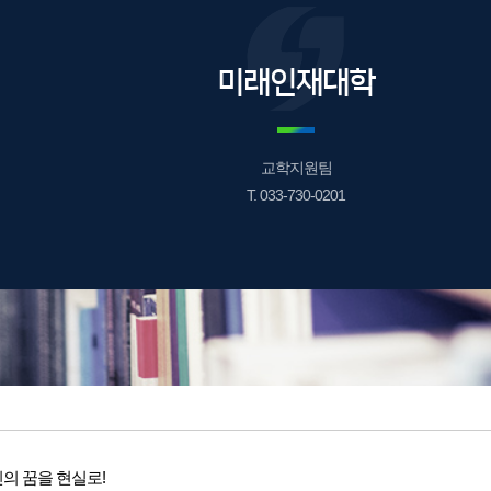
미래인재대학
교학지원팀
T. 033-730-0201
의 꿈을 현실로!