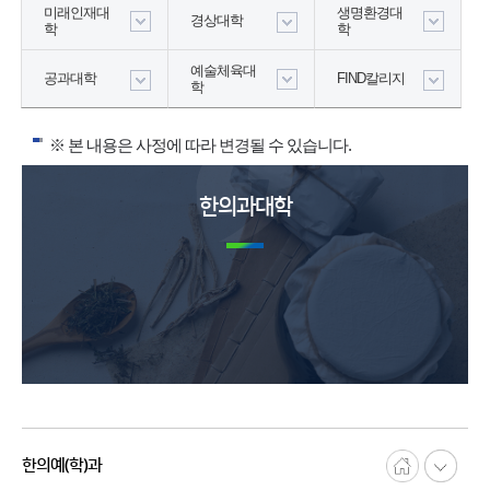
미래인재대
생명환경대
경상대학
학
학
예술체육대
공과대학
FIND칼리지
학
※ 본 내용은 사정에 따라 변경될 수 있습니다.
한의과대학
한의예(학)과