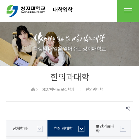
학생의 내일을 열어주는 상지대학교​
한의과대학
2027학년도 모집학과
한의과대학
보건의료대
전체학과
한의과대학
학