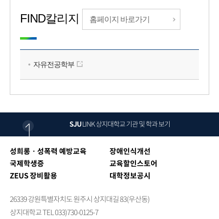
FIND칼리지
홈페이지 바로가기
자유전공학부
SJU
LINK
상지대학교 기관 및 학과 보기
성희롱ㆍ성폭력 예방교육
장애인식개선
국제학생증
교육할인스토어
ZEUS 장비활용
대학정보공시
26339 강원특별자치도 원주시 상지대길 83(우산동)
상지대학교 TEL 033)730-0125-7