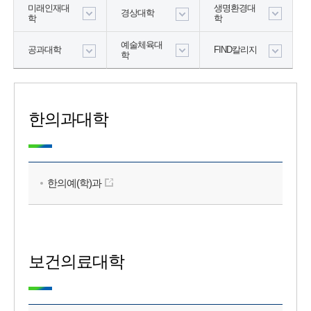
미래인재대
생명환경대
경상대학
학
학
예술체육대
공과대학
FIND칼리지
학
한의과대학
한의예(학)과
보건의료대학