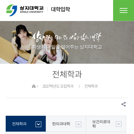
학생의 내일을 열어주는 상지대학교​
전체학과
2027학년도 모집학과
전체학과
보건의료대
전체학과
한의과대학
학