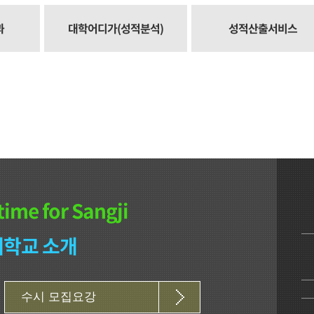
과
대학어디가(성적분석)
성적산출서비스
time for Sangji
학교 소개
수시 모집요강