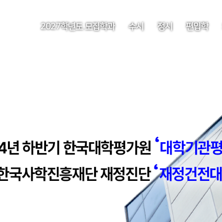
2027학년도 모집학과
수시
정시
편입학