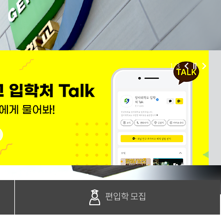
1
/
3
편입학 모집