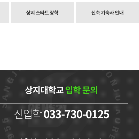
상지 스타트 장학
신축 기숙사 안내
상지대학교
입학 문의
신입학
033-730-0125