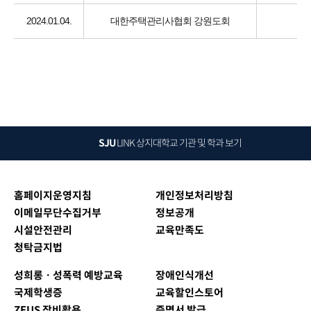
2024.01.04.
대한주택관리사협회 강원도회
SJU
LINK
상지대학교 기관 및 학과 보기
홈페이지운영지침
개인정보처리방침
이메일무단수집거부
정보공개
시설안전관리
교육만족도
청탁금지법
성희롱ㆍ성폭력 예방교육
장애인식개선
국제학생증
교육할인스토어
ZEUS 장비활용
증명서 발급