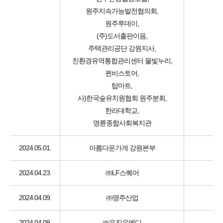
원주지속가능발전협의회,
원주투데이,
(주)도서출판이음,
주택관리공단 강원지사,
친환경유역통합관리센터 물빛누리,
퀸비스토어,
탑마트,
사)한국숲유치원협회 원주분회,
한라대학교,
명륜종합사회복지관
2024.05.01.
아름다운가게 강원본부
2024.04.23.
㈜LF스퀘어
2024.04.09.
㈜명주산업
2024.04.09.
㈜우진유엔디