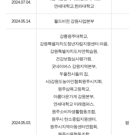
2024.07.04.
연세대학교,한라대학교
2024.05.14.
월드비전 강원사업본부
강릉원주대학교,
강원특별자치도청년자립지원센터 라움,
강원특별자치도자연학습원,
건강보험심사평가원,
굿네이버스 강원지역본부,
두울천사들의 집,
사)강원도농아인협회원주시지회,
원주삼육고등학교,
아름다운가게 강원본부,
연세대학교 미래캠퍼스,
원주소비자생활협동조합,
원주시 탄소중립지원센터,
2024.05.03.
평생교
원주시지역아동센터연합회,
원주신용협동조합,