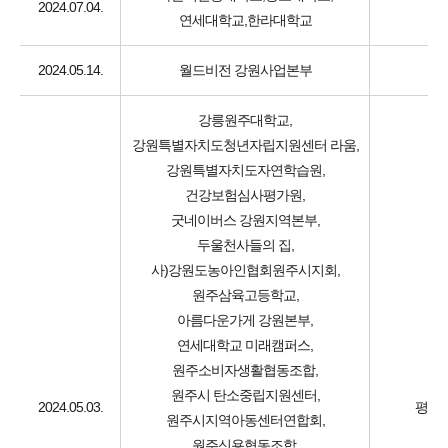
2024.07.04.
연세대학교,한라대학교
2024.05.14.
월드비전 강원사업본부
강릉원주대학교,
강원특별자치도청년자립지원센터 라움,
강원특별자치도자연학습원,
건강보험심사평가원,
굿네이버스 강원지역본부,
두울천사들의 집,
사)강원도농아인협회원주시지회,
원주삼육고등학교,
아름다운가게 강원본부,
연세대학교 미래캠퍼스,
원주소비자생활협동조합,
원주시 탄소중립지원센터,
2024.05.03.
평생교
원주시지역아동센터연합회,
원주신용협동조합,