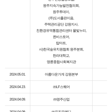
원주지속가능발전협의회,
원주투데이,
(주)도서출판이음,
주택관리공단 강원지사,
친환경유역통합관리센터 물빛누리,
퀸비스토어,
탑마트,
사)한국숲유치원협회 원주분회,
한라대학교,
명륜종합사회복지관
2024.05.01.
아름다운가게 강원본부
2024.04.23.
㈜LF스퀘어
2024.04.09.
㈜명주산업
2024.04.09.
㈜우진유엔디