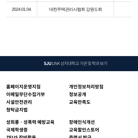
2024.01.04.
대한주택관리사협회 강원도회
SJU
LINK
상지대학교 기관 및 학과 보기
홈페이지운영지침
개인정보처리방침
이메일무단수집거부
정보공개
시설안전관리
교육만족도
청탁금지법
성희롱ㆍ성폭력 예방교육
장애인식개선
국제학생증
교육할인스토어
ZEUS 장비활용
증명서 발급