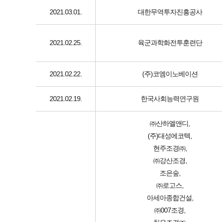
2021.03.01.
대한무역투자진흥공사
2021.02.25.
육군과학화전투훈련단
2021.02.22.
(주)코엠이노베이션
2021.02.19.
한국사회능력연구원
㈜산하엘앤디,
(주)대성에코텍,
현주조경㈜,
㈜강산조경,
조은숲,
㈜로고스,
아세아종합건설,
㈜007조경,