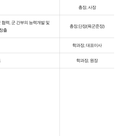
총장, 사장
협력, 군 간부의 능력개발 및
총장,단장(육군준장)
치창출
학과장, 대표이사
조
학과장, 원장