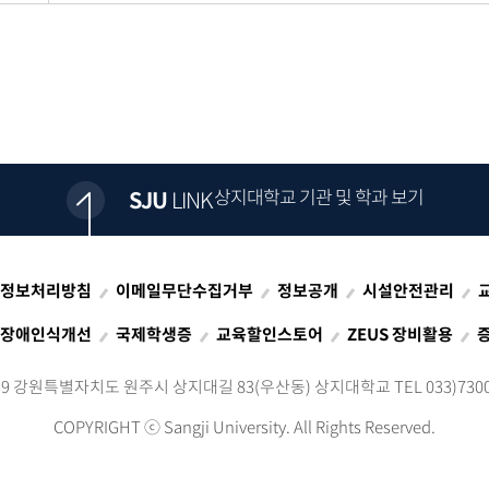
상지대학교 기관 및 학과 보기
SJU
LINK
정보처리방침
이메일무단수집거부
정보공개
시설안전관리
장애인식개선
국제학생증
교육할인스토어
ZEUS 장비활용
339 강원특별자치도 원주시 상지대길 83(우산동)
상지대학교 TEL 033)7300
COPYRIGHT ⓒ
Sangji University. All Rights Reserved.