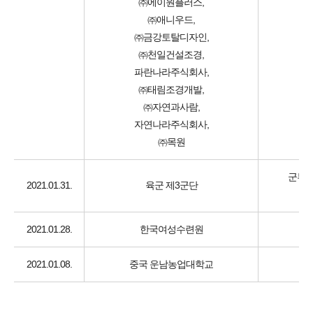
㈜에이원플러스,
㈜애니우드,
㈜금강토탈디자인,
㈜천일건설조경,
파란나라주식회사,
㈜태림조경개발,
㈜자연과사람,
자연나라주식회사,
㈜목원
군부대
2021.01.31.
육군 제3군단
직
2021.01.28.
한국여성수련원
여
2021.01.08.
중국 운남농업대학교