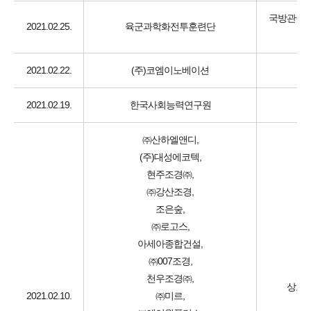
국방관련 
2021.02.25.
육군과학화전투훈련단
2021.02.22.
(주)코엠이노베이션
2021.02.19.
한국사회능력연구원
㈜산하엘앤디,
(주)대성에코텍,
현주조경㈜,
㈜강산조경,
조은숲,
㈜로고스,
아세아종합건설,
㈜007조경,
천우조경㈜,
상호협
2021.02.10.
㈜미르,