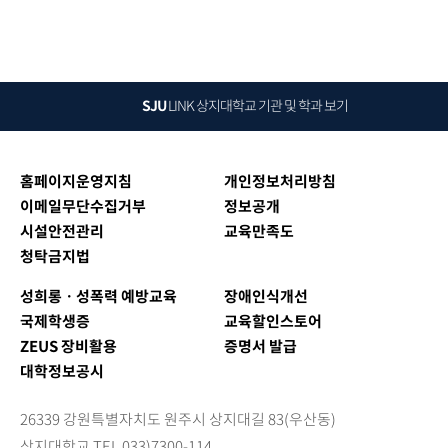
SJU
LINK
상지대학교 기관 및 학과 보기
홈페이지운영지침
개인정보처리방침
이메일무단수집거부
정보공개
시설안전관리
교육만족도
청탁금지법
성희롱ㆍ성폭력 예방교육
장애인식개선
국제학생증
교육할인스토어
ZEUS 장비활용
증명서 발급
대학정보공시
26339 강원특별자치도 원주시 상지대길 83(우산동)
상지대학교 TEL 033)7300-114