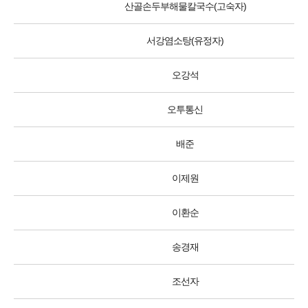
산골손두부해물칼국수(고숙자)
서강염소탕(유정자)
오강석
오투통신
배준
이제원
이환순
송경재
조선자