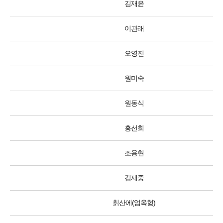
김재윤
이관래
오영진
원미숙
원동식
홍선희
조용현
김재중
칡산에(엄옥형)