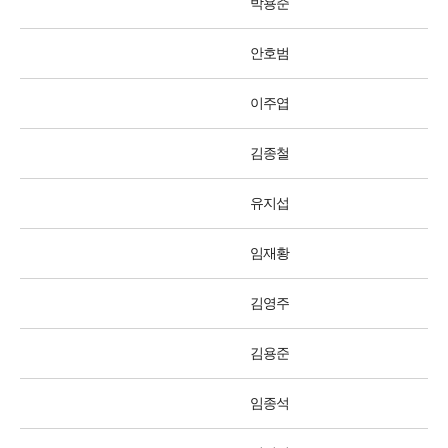
박용준
안호범
이주엽
김종철
유지섭
임재황
김영주
김용준
임종석