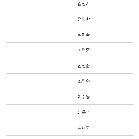
김선기
정연학
박미숙
이덕중
신선순
조명숙
이수동
신우석
박해모