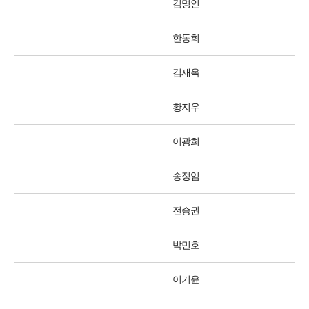
김명인
한동희
김재옥
황지우
이광희
송정임
전승권
박민호
이기윤