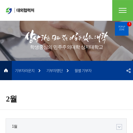
대외협력처
1
POPUP
ZONE
학생중심의 민주주의대학 상지대학교
기부자라운지
기부자명단
월별 기부자
2월
1월