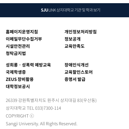
SJU
LINK
상지대학교 기관 및 학과 보기
홈페이지운영지침
개인정보처리방침
이메일무단수집거부
정보공개
시설안전관리
교육만족도
청탁금지법
성희롱ㆍ성폭력 예방교육
장애인식개선
국제학생증
교육할인스토어
ZEUS 장비활용
증명서 발급
대학정보공시
26339 강원특별자치도 원주시 상지대길 83(우산동)
상지대학교 TEL 033)7300-114
COPYRIGHT ⓒ
Sangji University. All Rights Reserved.