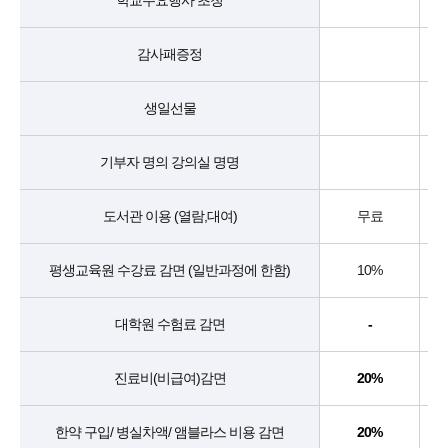
학교주요행사 초청
감사패증정
생일선물
기부자 명의 강의실 명명
도서관 이용 (열람,대여)
무료
10%
평생교육원 수강료 감면 (일반과정에 한함)
대학원 수험료 감면
-
진료비(비급여)감면
20%
20%
한약 구입/ 병실차액/ 앰블라스 비용 감면