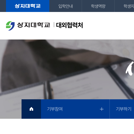
입학안내
학생역량
학생
대외협력처
기부참여
기부하기