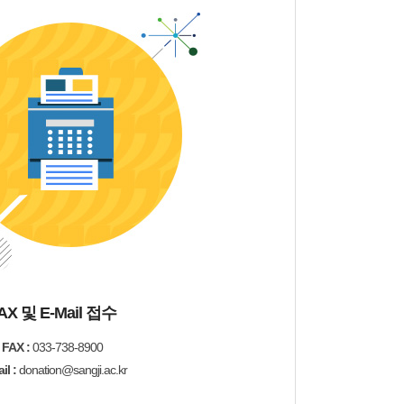
AX 및 E-Mail 접수
FAX :
033-738-8900
il :
donation@sangji.ac.kr