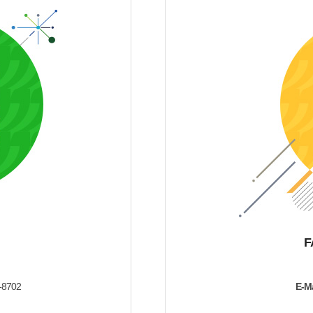
F
-8702
E-Ma