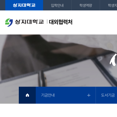
입학안내
학생역량
학생
대외협력처
기금안내
도서기금