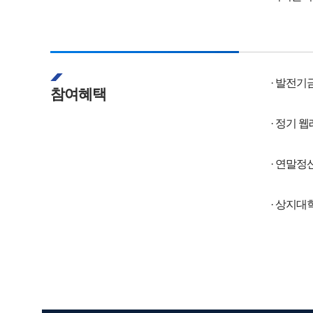
· 발전기
참여혜택
· 정기 
· 연말정
· 상지대