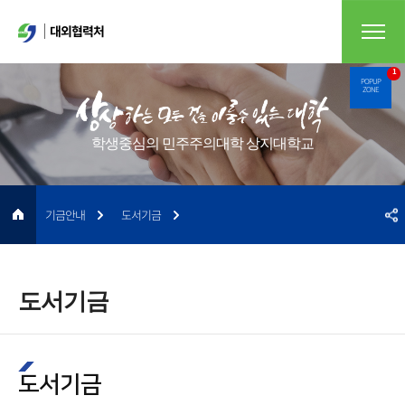
대외협력처
1
POPUP
ZONE
학생중심의 민주주의대학 상지대학교
기금안내
도서기금
도서기금
도서기금