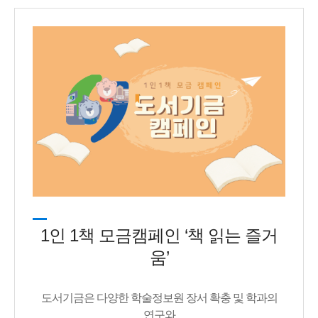
1인 1책 모금캠페인 ‘책 읽는 즐거
움’
도서기금은 다양한 학술정보원 장서 확충 및 학과의
연구와