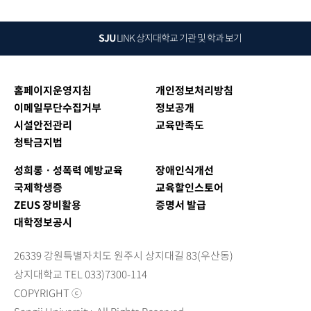
SJU
LINK
상지대학교 기관 및 학과 보기
홈페이지운영지침
개인정보처리방침
이메일무단수집거부
정보공개
시설안전관리
교육만족도
청탁금지법
성희롱ㆍ성폭력 예방교육
장애인식개선
국제학생증
교육할인스토어
ZEUS 장비활용
증명서 발급
대학정보공시
26339 강원특별자치도 원주시 상지대길 83(우산동)
상지대학교 TEL 033)7300-114
COPYRIGHT ⓒ