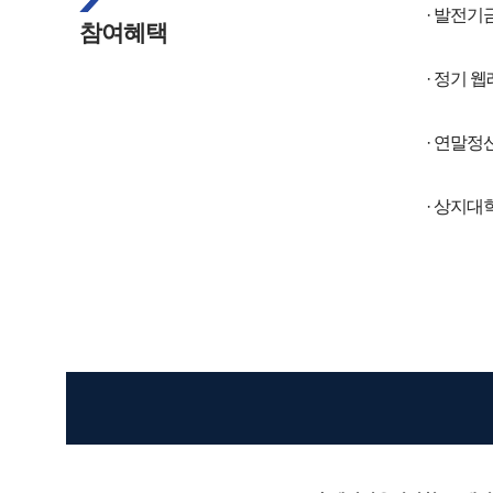
· 발전기
참여혜택
· 정기 
· 연말정
· 상지대