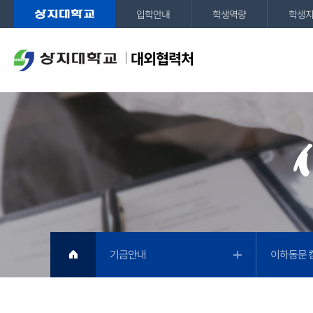
입학안내
학생역량
학생
대외협력처
기금안내
이하동문 