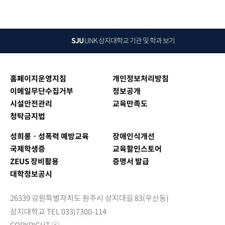
SJU
LINK
상지대학교 기관 및 학과 보기
홈페이지운영지침
개인정보처리방침
이메일무단수집거부
정보공개
시설안전관리
교육만족도
청탁금지법
성희롱ㆍ성폭력 예방교육
장애인식개선
국제학생증
교육할인스토어
ZEUS 장비활용
증명서 발급
대학정보공시
26339 강원특별자치도 원주시 상지대길 83(우산동)
상지대학교 TEL 033)7300-114
COPYRIGHT ⓒ