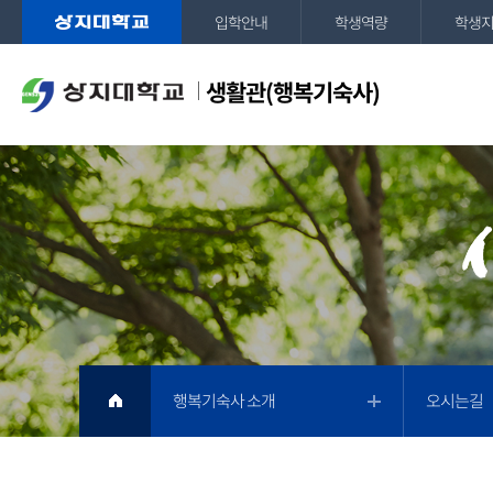
입학안내
학생역량
학생
생활관(행복기숙사)
행복기숙사 소개
오시는길