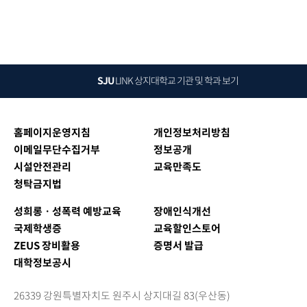
SJU
LINK
상지대학교 기관 및 학과 보기
홈페이지운영지침
개인정보처리방침
이메일무단수집거부
정보공개
시설안전관리
교육만족도
청탁금지법
성희롱ㆍ성폭력 예방교육
장애인식개선
국제학생증
교육할인스토어
ZEUS 장비활용
증명서 발급
대학정보공시
26339 강원특별자치도 원주시 상지대길 83(우산동)