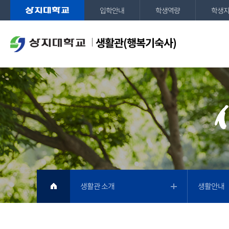
입학안내
학생역량
학생
생활관(행복기숙사)
생활관 소개
생활안내