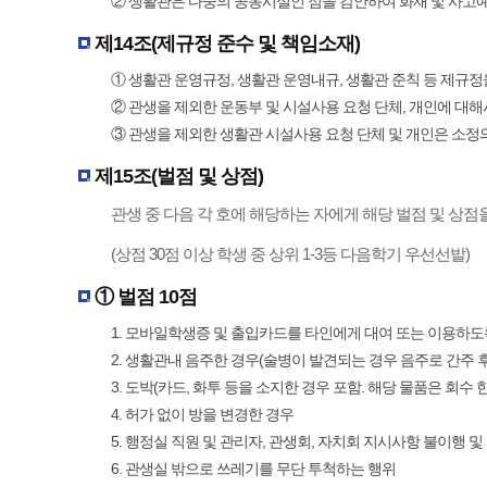
② 생활관은 다중의 공동시설인 점을 감안하여 화재 및 사고
제14조(제규정 준수 및 책임소재)
① 생활관 운영규정, 생활관 운영내규, 생활관 준칙 등 제규정
② 관생을 제외한 운동부 및 시설사용 요청 단체, 개인에 대
③ 관생을 제외한 생활관 시설사용 요청 단체 및 개인은 소정의
제15조(벌점 및 상점)
관생 중 다음 각 호에 해당하는 자에게 해당 벌점 및 상점
(상점 30점 이상 학생 중 상위 1-3등 다음학기 우선선발)
① 벌점 10점
1.
모바일학생증 및 출입카드를 타인에게 대여 또는 이용하도
2.
생활관내 음주한 경우(술병이 발견되는 경우 음주로 간주 후
3.
도박(카드, 화투 등을 소지한 경우 포함. 해당 물품은 회수 한
4.
허가 없이 방을 변경한 경우
5. 행정실 직원 및 관리자, 관생회, 자치회 지시사항 불이행 
6. 관생실 밖으로 쓰레기를 무단 투척하는 행위