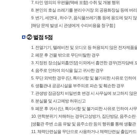
7. 타인 명의의 우편물(택배 포함) 수취 및 개봉 행위
8. 본인의 호실 쓰레기를 분리수거장 외 공용화장실 등에 버
9. 변기, 세면대 , 하수구, 음식물쓰레기통 등에 용도에 맞지
[해당 문제 발생 시 관생에게 수리비용을 청구함.]
② 벌점 5점
1. 전열기기, 텔레비전 및 오디오 등 허용되지 않은 전자제품
2. 폐문 후 건물 밖으로 무단이탈한 경우
3. 지정된 장소[실외흡연장] 이외에서 흡연한 경우(전자담배 
4. 음주로 인하여 의식을 잃고 귀사한 경우
5. 무단 외박한 경우 (단, 특이사항 및 불가피한 사유로 인하
6. 생활관내 공공시설을 부주의로 파손 및 훼손한 경우
7. 관생방 잠금장치 비밀번호 변경 시 사무실에 보고하지 않은
8. 분실물 및 사고예방 허위신고
9. 폐문 후 귀사 (단, 특이사항 및 불가피한 사유로 인하여 사
10. 면학분위기 저해하는 경우(고성방가, 집단방담, 음주소란 
[생활관 주변 소음 유발 및 음주소란 등의 행위를 통해 생활
11. 체력단련실을 무단으로 사용하거나 체력단련실 출입카드