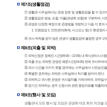
제7조(생활점검)
① 생활관 사무실에서는 관생 점호 및 생활점검을 할 수 있으며
② 생활점검은 방송, 순찰, 자율(관생회 포함)로 구분하며, 사전
③ 관생은 단정한 복장으로 관생방을 개방하고 다음 각 호의 사
1. 인원점검 2. 안전관리(화재, 사고요소 등) 3. 환경정리 
④ 귀사 허락을 받지 않은 관생이 생활점검에 불참한 경우 1차
제8조(외출 및 외박)
① 외박신청은 정해진 시간(09:00～22:00) 내 학사관리시스
② 외출 또는 외박한 관생은 폐문시간(24:00) 전에 귀사하여야
③ 귀사 시간을 지키지 못할 경우에는 사무실에서 사전승인을
④ 특별한 경우에는 외박은 사무실에서 허가를 받아야 한다.
⑤ 외박하고 귀사한 관생은 귀사절차를 거쳐야하며, 외박일수
⑥ 장기간 외박하는 경우 신청서와 관련 증빙자료를 제출하여
제9조(행사 및 모임)
생활관내 모든 행사 및 모임은 관생회 대표 회의 의견을 모